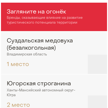
Загляните на огонёк
Бренды, оказывающие влияние на развитие
туристического потенциала территории
Суздальская медовуха
(безалкогольная)
Владимирская область
1 место
Югорская строганина
Ханты-Мансийский автономный округ-
Югра
2 место