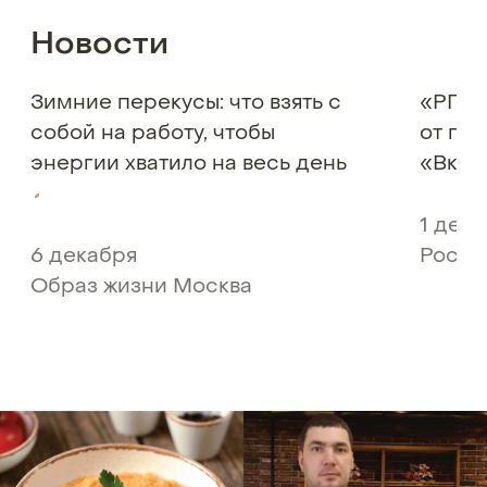
Новости
Зимние перекусы: что взять с
«РГ» 
собой на работу, чтобы
от по
энергии хватило на весь день
«Вкус
1 дек
6 декабря
Росси
Образ жизни Москва