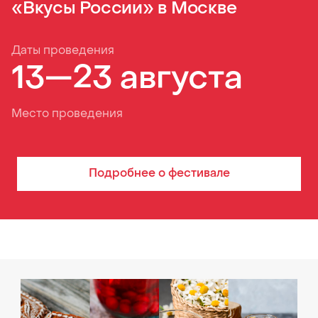
«Вкусы России» в Москве
Даты проведения
13—23 августа
Место проведения
Подробнее о
фестивале