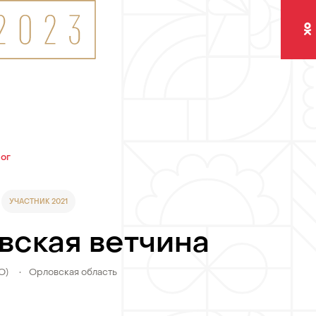
Одно
лог
УЧАСТНИК 2021
вская ветчина
О)
•
Орловская область