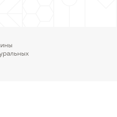
чины
туральных