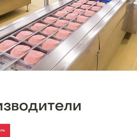
изводители
ель