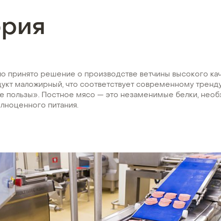
ория
ло принято решение о производстве ветчины высокого кач
дукт маложирный, что соответствует современному трен
ше пользы». Постное мясо — это незаменимые белки, нео
лноценного питания.