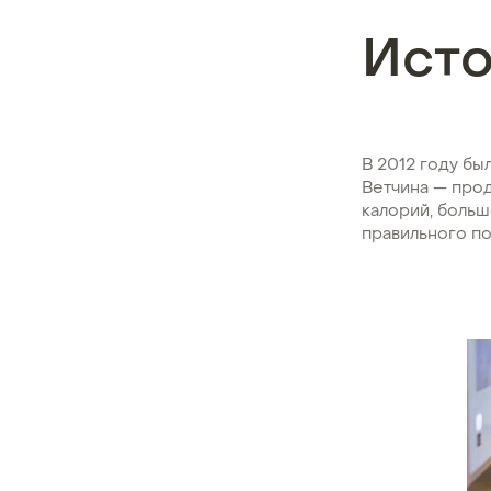
Ист
В 2012 году бы
Ветчина — про
калорий, боль
правильного по