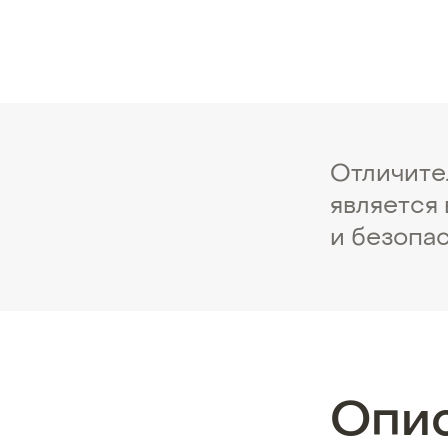
Отличите
является
и безопа
Опи