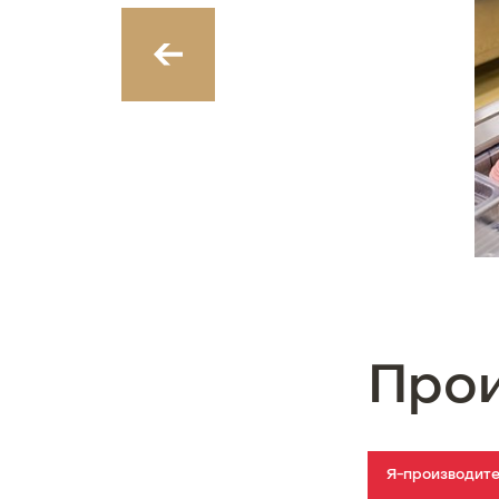
‹
Про
Я-производит