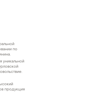
тральной
овании по
инина.
я уникальной
Орловской
овольствие.
высокий
ров продукция