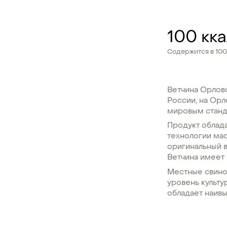
100 кк
Содержится в 100
Ветчина Орловс
России, на Ор
мировым станд
Продукт облада
технологии ма
оригинальный в
Ветчина имеет 
Местные свино
уровень культу
обладает наив