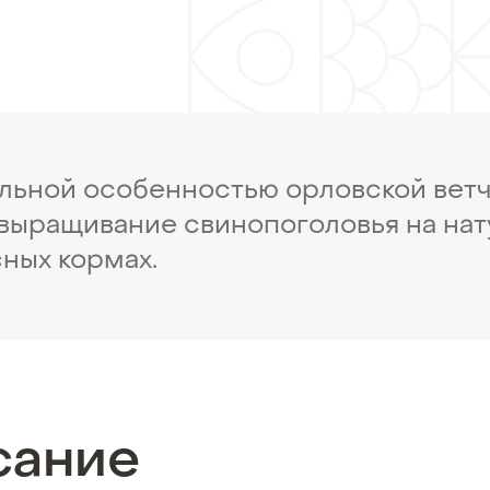
льной особенностью орловской вет
 выращивание свинопоголовья на на
сных кормах.
сание