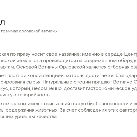
ал
 граммах орловской ветчины
кая по праву носит свое название: именно в сердце Цен
ловской земле, она производится на современном оборуд
артам. Основой Ветчины Орловской является отборная св
ет плотной консистенцией, которая достигается благодар
ссирования сырья. Натуральные специи придают Ветчине 
кус, который, несомненно, доставит гастрономическое уд
низкую калорийность.
комплексы имеют наивысший статус биобезопасности и 
ры содержания животных. За счет соблюдения этих факто
ысшим уровнем качества.