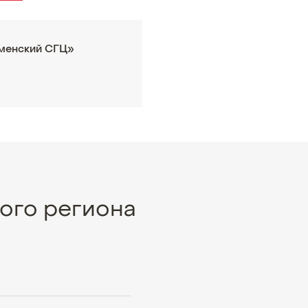
менский СГЦ»
ого региона