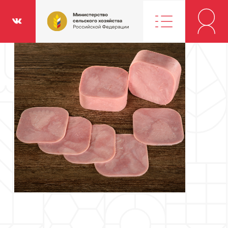
Министерство
классники
Вконтакте
сельского
хозяйства
Российской
Федерации