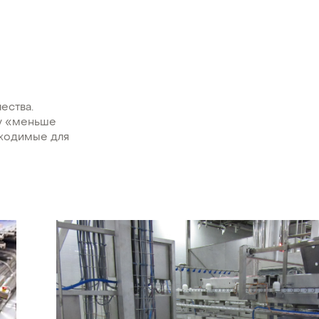
ества.
ду «меньше
бходимые для