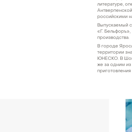
литературе, оп
Антверпенской
российскими н
Выпускаемый с
«Г. Бельфоръ»
производства.
В городе Яросл
территории зн
ЮНЕСКО. В Шоко
же за одним из
приготовления