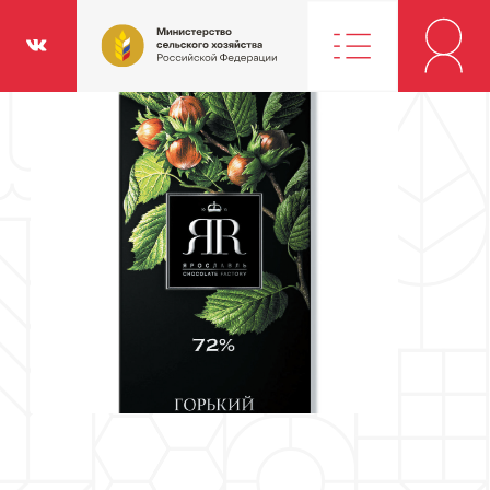
Министерство
классники
Вконтакте
сельского
хозяйства
Российской
Федерации