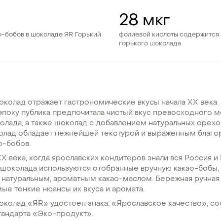
28 мкг
-бобов в шоколаде ЯR Горький
фолиевой кислоты содержится 
горького шоколада
колад отражает гастрономические вкусы начала XX века. 
эпоху публика предпочитала чистый вкус превосходного 
олада, а также шоколад с добавлением натуральных орехо
колад обладает нежнейшей текстурой и выраженным благ
о-бобов.
 XX века, когда ярославских кондитеров знали вся Россия и 
 шоколада используются отобранные вручную какао-бобы,
 натуральным, ароматным какао-маслом. Бережная ручная
ые тонкие нюансы их вкуса и аромата.
колад «ЯR» удостоен знака: «Ярославское качество», со
тандарта «Эко-продукт».