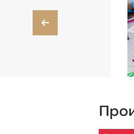
‹
Про