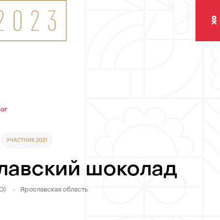
Одно
лог
УЧАСТНИК 2021
лавский шоколад
О)
•
Ярославская область