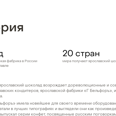
ория
д
20 стран
кая фабрика в России
мира получают ярославский шо
лавле
рославский шоколад возрождает дореволюционные и со
авских кондитеров, ярославской фабрики «Г Бельфоръ», 
а.
ельфоръ» имела новейшее для своего времени оборудован
атали в лучших типографиях и выглядели они как произведе
 выпускал серии конфет, посвященные русским поговоркам