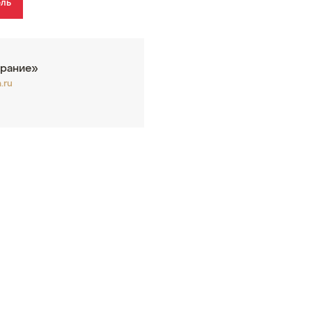
ель
рание»
.ru