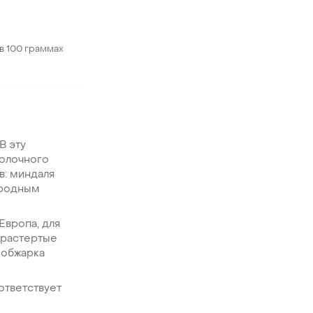
в 100 граммах
В эту
молочного
в: миндаля
ородным
Европа, для
 растертые
 обжарка
ответствует