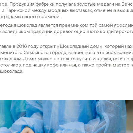
ере. Продукция фабрики получала золотые медали на Венс
 и Парижской международных выставках, отмечена высш
аградами своего времени.
егодня шоколад является преемником той самой ярослав
, наследником традиций дореволюционного кондитерског
авле в 2018 году открыт «Шоколадный дом», который нах
аменитого Земляного города, внесенного в список всеми
ладном Доме можно не только купить изделия, но и попр
 столиков, под чашку кофе или чая, а также пройти мастер-
 шоколада.