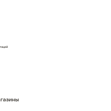
стаций
газины