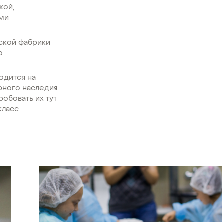
кой,
ими
ской фабрики
о
одится на
рного наследия
обовать их тут
класс