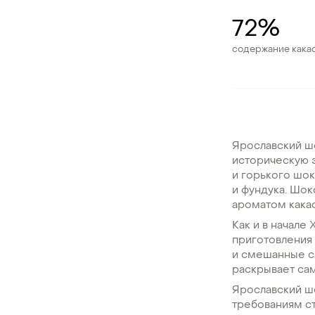
72%
содержание какао
Ярославский шо
историческую 
и горького шок
и фундука. Шо
ароматом кака
Как и в начале
приготовления
и смешанные с
раскрывает сам
Ярославский шо
требованиям с