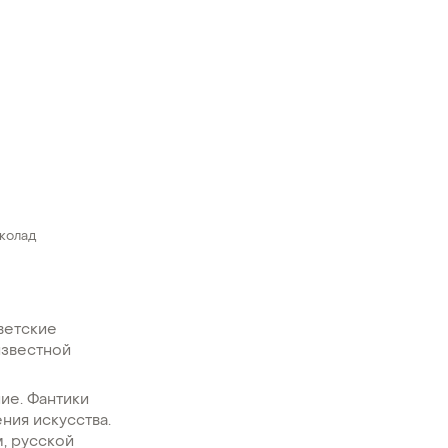
колад
ветские
известной
ие. Фантики
ния искусства.
, русской