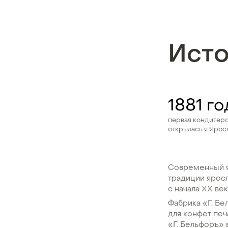
Ист
1881 го
первая кондитерс
открылась я Ярос
Современный я
традиции яросл
с начала XX век
Фабрика «Г. Б
для конфет печ
«Г. Бельфоръ»