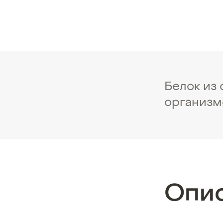
Белок из
организм
Опи