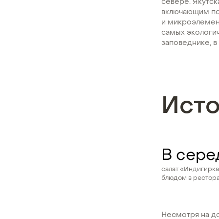
севере. Якутск
включающим по
и микроэлемент
самых экологич
заповеднике, в
Ист
В сере
салат «Индигирка
блюдом в рестора
Несмотря на до