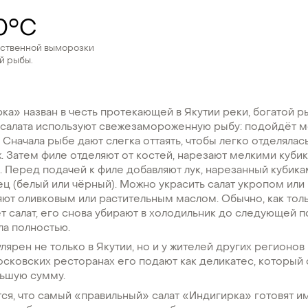
0°С
ественной выморозки
й рыбы.
ка» назван в честь протекающей в Якутии реки, богатой р
 салата используют свежезамороженную рыбу: подойдёт м
. Сначала рыбе дают слегка оттаять, чтобы легко отделялас
. Затем филе отделяют от костей, нарезают мелкими куби
д. Перед подачей к филе добавляют лук, нарезанный кубика
ц (белый или чёрный). Можно украсить салат укропом или
ют оливковым или растительным маслом. Обычно, как тол
т салат, его снова убирают в холодильник до следующей п
ла полностью.
улярен не только в Якутии, но и у жителей других регионов
сковских ресторанах его подают как деликатес, который
льшую сумму.
ся, что самый «правильный» салат «Индигирка» готовят и