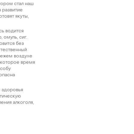
тором стал наш
в развитие
отовят якуты,
сь водится
 омуль, сиг.
товится без
стественный
свежем воздухе
екоторое время
особу
зопасна
я здоровья
ктическую
ения алкоголя,