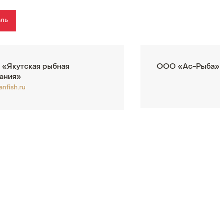
ель
«Якутская рыбная
ООО «Ас-Рыба»
ания»
anfish.ru