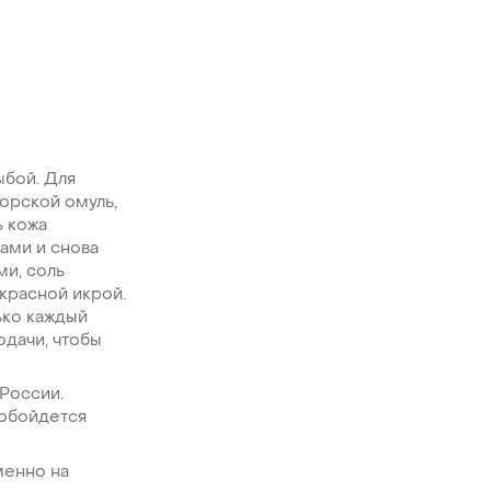
ыбой. Для
орской омуль,
ь кожа
ками и снова
ми, соль
 красной икрой.
ько каждый
одачи, чтобы
 России.
 обойдется
менно на