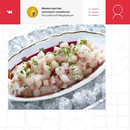
Министерство
классники
Вконтакте
сельского
хозяйства
Российской
Федерации