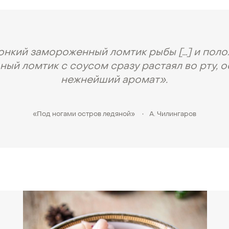
тонкий замороженный ломтик рыбы […] и полож
ный ломтик с соусом сразу растаял во рту, о
нежнейший аромат».
«Под ногами остров ледяной»
•
А. Чилингаров