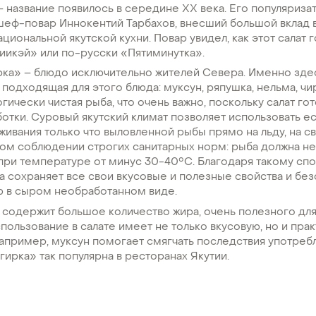
 название появилось в середине ХХ века. Его популяриза
шеф-повар Иннокентий Тарбахов, внесший большой вклад 
циональной якутской кухни. Повар увидел, как этот салат г
иикэй» или по-русски «Пятиминутка».
рка» – блюдо исключительно жителей Севера. Именно зде
подходящая для этого блюда: муксун, ряпушка, нельма, чир,
огически чистая рыба, что очень важно, поскольку салат го
отки. Суровый якутский климат позволяет использовать е
ивания только что выловленной рыбы прямо на льду, на 
ном соблюдении строгих санитарных норм: рыба должна н
при температуре от минус 30-40°С. Благодаря такому сп
 сохраняет все свои вкусовые и полезные свойства и бе
ю в сыром необработанном виде.
 содержит большое количество жира, очень полезного дл
спользование в салате имеет не только вкусовую, но и пра
апример, муксун помогает смягчать последствия употребл
ирка» так популярна в ресторанах Якутии.