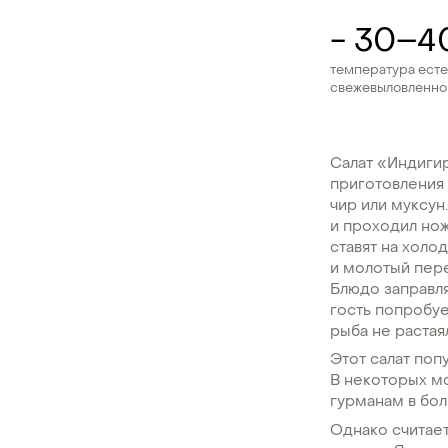
- 30–4
температура ест
свежевыловленно
Салат «Индигир
приготовления
чир или муксун
и проходил нож
ставят на холо
и молотый пере
Блюдо заправля
гость попробуе
рыба не растая
Этот салат поп
В некоторых мо
гурманам в бо
Однако считает