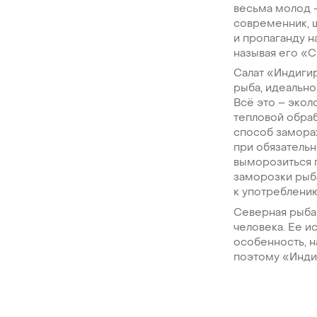
весьма молод –
современник, 
и пропаганду на
называя его «С
Салат «Индиги
рыба, идеально 
Всё это – экол
тепловой обраб
способ замораж
при обязатель
выморозиться 
заморозки рыба
к употреблени
Северная рыба
человека. Ее и
особенность, н
поэтому «Индиг