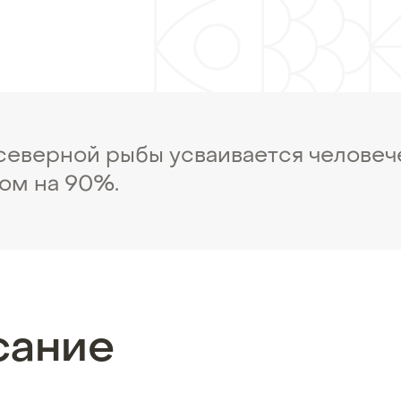
 северной рыбы усваивается челове
ом на 90%.
сание