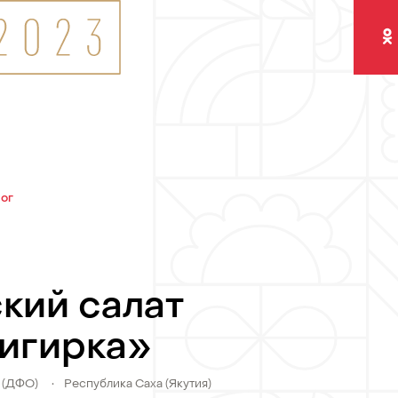
Одно
лог
кий салат
игирка»
 (ДФО)
•
Республика Саха (Якутия)