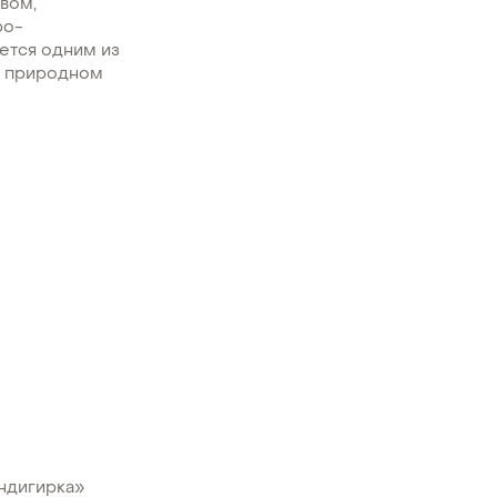
авом,
ро-
яется одним из
 в природном
Индигирка»