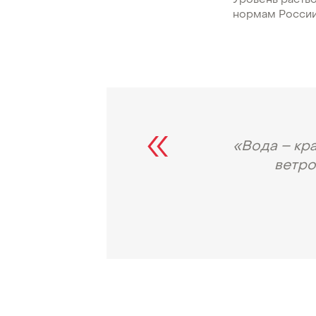
Уровень раств
нормам России
«Вода – кра
ветро