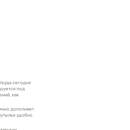
ткуда сегодня
ируется под
ний, как
ично дополняет
бутылки удобно