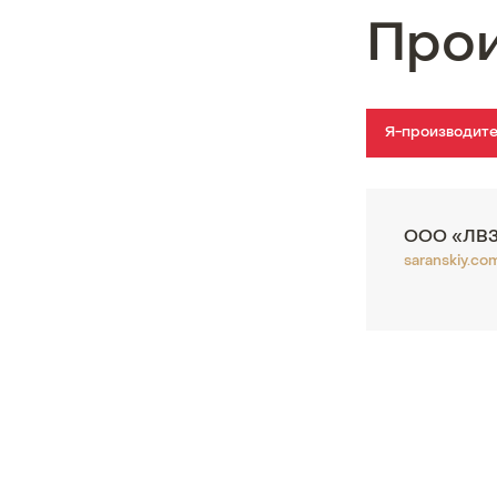
Про
Я-производит
ООО «ЛВЗ
saranskiy.co