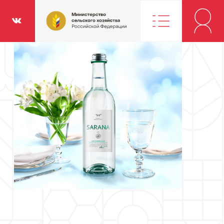
Министерство
классники
Вконтакте
сельского
хозяйства
Российской
Федерации