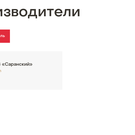
изводители
ель
 «Саранский»
m