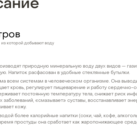
сание
тров
, из которой добывают воду
оизводят природную минеральную воду двух видов — газ
ую. Напиток расфасован в удобные стеклянные бутылки.
ма всем системам в человеческом организме. Она вывод
щает кровь, регулирует пищеварение и работу сердечно-
рживает постоянную температуру тела, снижает риск инф
 заболеваний, «смазывает» суставы, восстанавливает эне
ивает кожу.
водой более калорийные напитки (соки, чай, кофе, алкогол
 время простуды она сработает как жаропонижающее сред