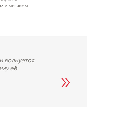
итарным
м и магнием.
ли волнуется
ему её