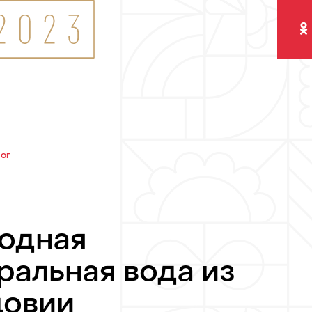
Одно
лог
одная
ральная вода из
овии