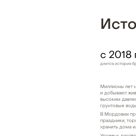
Ист
с 2018
длится история б
Миллионы лет н
и добывают жи
высоким давлен
грунтовые воды
В Мордовии пр
праздники, тор
хранить дома ил