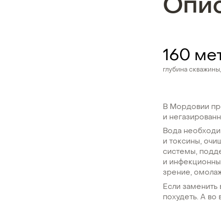
Опи
160 ме
глубина скважины
В Мордовии пр
и негазированн
Вода необходи
и токсины, очи
системы, подде
и инфекционных
зрение, омолаж
Если заменить 
похудеть. А во