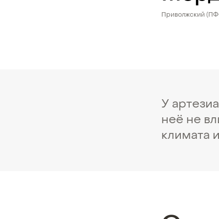
Приволжский (П
У артезиа
неё не в
климата 