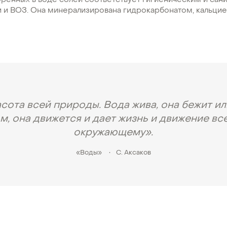
орённых в воде солей соответствует гигиеническим и сан
 и ВОЗ. Она минерализирована гидрокарбонатом, кальцие
сота всей природы. Вода жива, она бежит и
м, она движется и дает жизнь и движение вс
окружающему».
«Воды»
•
С. Аксаков