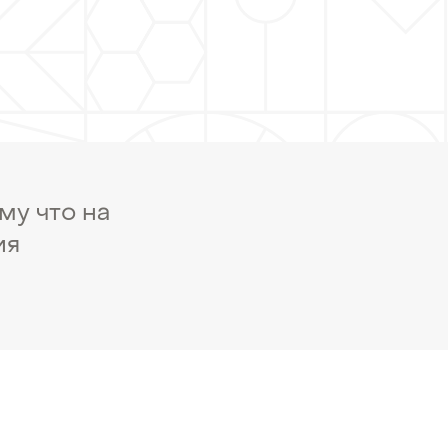
му что на
ия