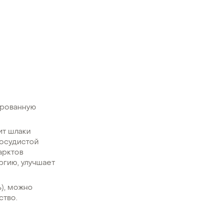
ированную
ит шлаки
сосудистой
арктов
ргию, улучшает
ь), можно
ство.