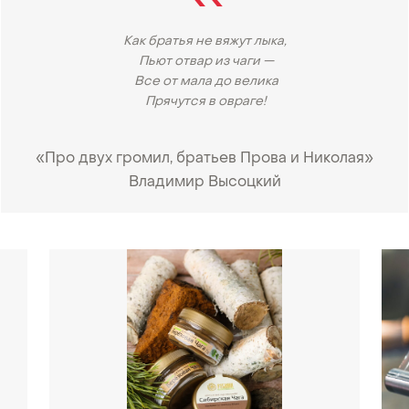
Как братья не вяжут лыка,
Пьют отвар из чаги —
Все от мала до велика
Прячутся в овраге!
«Про двух громил, братьев Прова и Николая»
Владимир Высоцкий
•