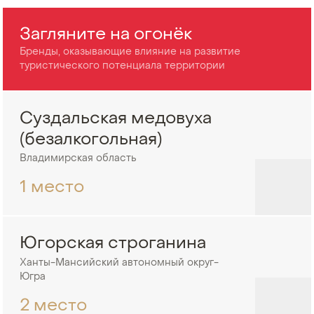
Загляните на огонёк
Бренды, оказывающие влияние на развитие
туристического потенциала территории
Суздальская медовуха
(безалкогольная)
Владимирская область
1 место
Югорская строганина
Ханты-Мансийский автономный округ-
Югра
2 место