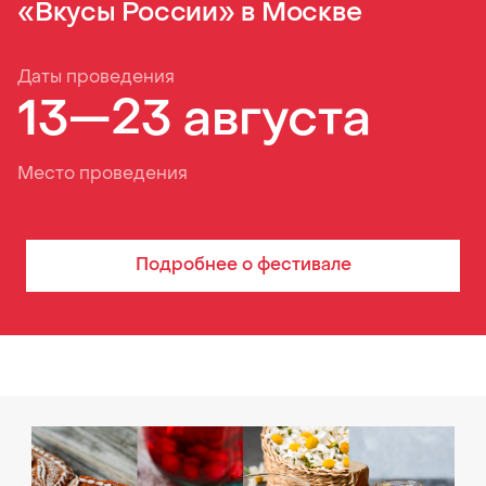
«Вкусы России» в Москве
Даты проведения
13—23 августа
Место проведения
Подробнее о
фестивале